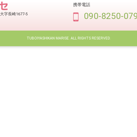
携帯電話
090-8250-07
大字長崎1677-5
TUBOIYASHIKAN MARISE. ALL RIGHTS RESERVED.