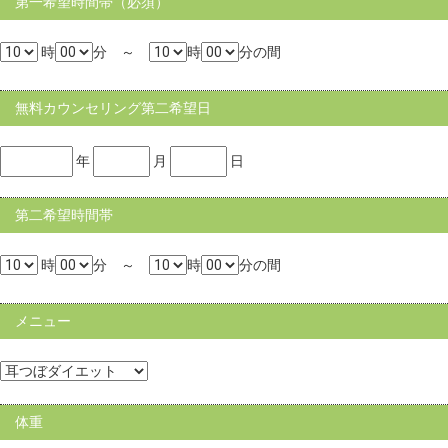
第一希望時間帯（必須）
時
分 ～
時
分の間
無料カウンセリング第二希望日
年
月
日
第二希望時間帯
時
分 ～
時
分の間
メニュー
体重