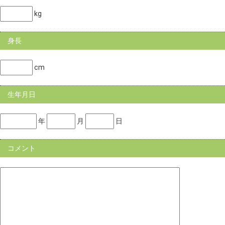
kg
身長
cm
生年月日
年
月
日
コメント