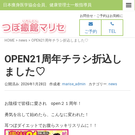
日本痩身医学協会会員、健康管理士一般指導員
お問合せ・ご予約はお気軽に
ご予約
TEL
HOME
>
news
>
OPEN21周年チラシ折込しました♡
OPEN21周年チラシ折込し
ました♡
公開済み: 2026年1月28日
作成者:
marise_admin
カテゴリー:
news
お陰様で皆様に愛され open２１周年！
勇気を出して始めたら、こんなに変われた！
耳つぼダイエットでお腹らスッキリスリムに！！